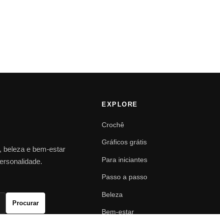
EXPLORE
Crochê
Gráficos grátis
o, beleza e bem-estar
Para iniciantes
personalidade.
Passo a passo
Beleza
Procurar
Bem-estar