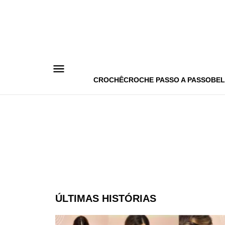
Pular
para
o
conteúdo
CROCHÊ
CROCHE PASSO A PASSO
BEL
ÚLTIMAS HISTÓRIAS