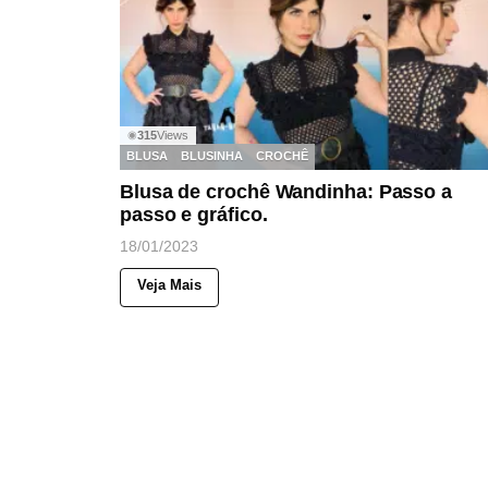
315
Views
◉
BLUSA
BLUSINHA
CROCHÊ
Blusa de crochê Wandinha: Passo a
passo e gráfico.
18/01/2023
Veja Mais