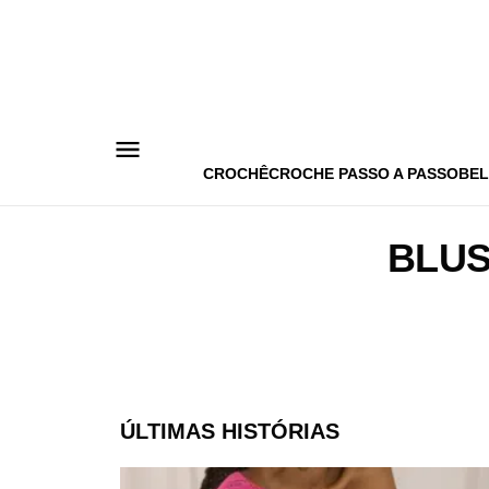
Pular
para
o
conteúdo
CROCHÊ
CROCHE PASSO A PASSO
BEL
BLUS
ÚLTIMAS HISTÓRIAS