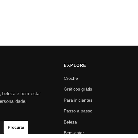
EXPLORE
Crochê
Gráficos grátis
o, beleza e bem-estar
Para iniciantes
personalidade.
Passo a passo
Beleza
Procurar
Bem-estar