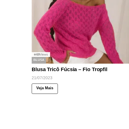
69
Views
◉
BLUSA
Blusa Tricô Fúcsia – Fio Tropfil
21/07/2023
Veja Mais