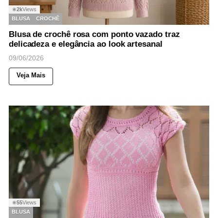
2k
Views
◉
BLUSA
CROCHÊ
Blusa de crochê rosa com ponto vazado traz
delicadeza e elegância ao look artesanal
09/06/2026
Veja Mais
55
Views
◉
BLUSA