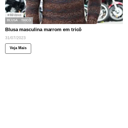
55
Views
◉
BLUSA
TRICÔ
Blusa masculina marrom em tricô
31/07/2023
Veja Mais