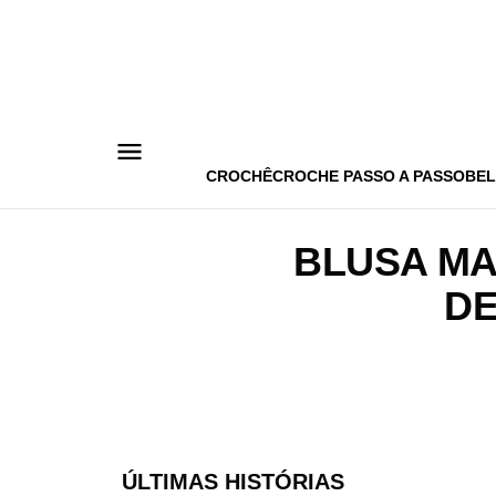
Pular
para
o
conteúdo
CROCHÊ
CROCHE PASSO A PASSO
BEL
BLUSA MA
DE
ÚLTIMAS HISTÓRIAS