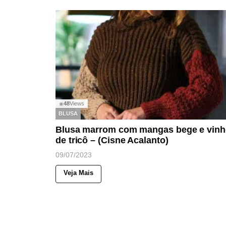
48
Views
◉
BLUSA
Blusa marrom com mangas bege e vin
de tricô – (Cisne Acalanto)
09/07/2023
Veja Mais