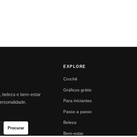
EXPLORE
Crochê
Gráficos grátis
o, beleza e bem-estar
Para iniciantes
personalidade.
Passo a passo
Beleza
Procurar
Bem-estar