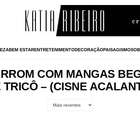
EZA
BEM ESTAR
ENTRETENIMENTO
DECORAÇÃO
PAISAGISMO
SOB
RROM COM MANGAS BEG
 TRICÔ – (CISNE ACALAN