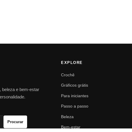
EXPLORE
Crochê
Gráficos grátis
o, beleza e bem-estar
Para iniciantes
personalidade.
Passo a passo
Beleza
Procurar
Bem-estar