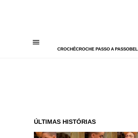
Pular
para
o
conteúdo
CROCHÊ
CROCHE PASSO A PASSO
BEL
ÚLTIMAS HISTÓRIAS