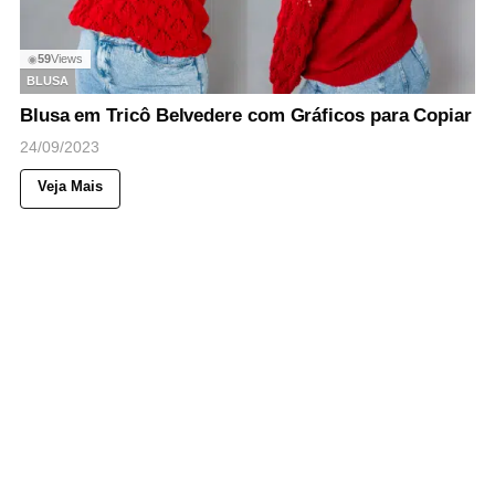
59
Views
◉
BLUSA
Blusa em Tricô Belvedere com Gráficos para Copiar
24/09/2023
Veja Mais