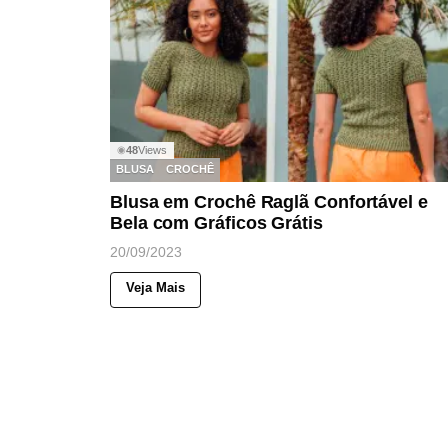
48
Views
◉
BLUSA
CROCHÊ
Blusa em Crochê Raglã Confortável e
Bela com Gráficos Grátis
20/09/2023
Veja Mais