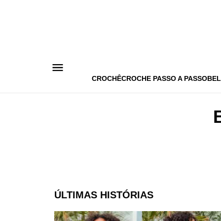
Pular
para
o
conteúdo
CROCHÊ
CROCHE PASSO A PASSO
BEL
ÚLTIMAS HISTÓRIAS