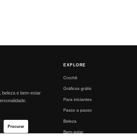
EXPLORE
Crochê
Gráficos grátis
o, beleza e bem-estar
Para iniciantes
personalidade.
Passo a passo
Beleza
Procurar
Bem-estar