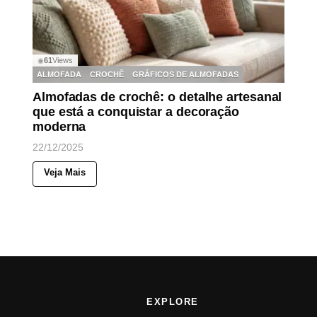
61
Views
◉
ALMOFADA
CROCHÊ
GRÁFICOS DE ALMOFADAS
Almofadas de crochê: o detalhe artesanal
que está a conquistar a decoração
moderna
22/12/2025
Veja Mais
EXPLORE