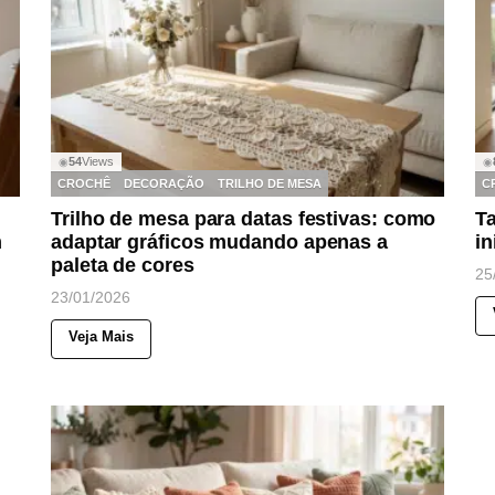
54
Views
◉
◉
CROCHÊ
DECORAÇÃO
TRILHO DE MESA
C
Trilho de mesa para datas festivas: como
Ta
m
adaptar gráficos mudando apenas a
in
paleta de cores
25
23/01/2026
Veja Mais