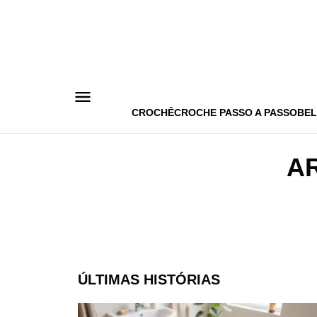
Pular
para
o
conteúdo
CROCHÊ
CROCHE PASSO A PASSO
BEL
A
ÚLTIMAS HISTÓRIAS