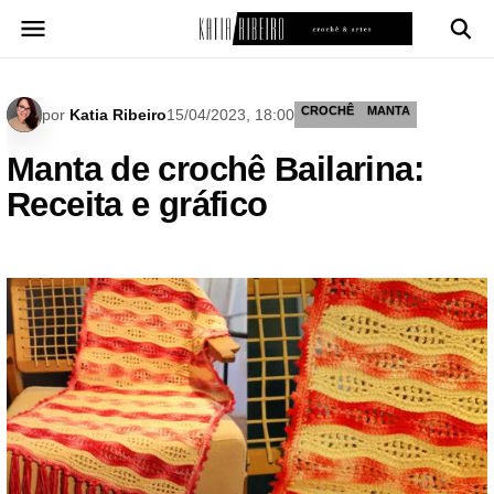
Pular
para
o
conteúdo
CROCHÊ
MANTA
por
Katia Ribeiro
15/04/2023, 18:00
Manta de crochê Bailarina:
Receita e gráfico