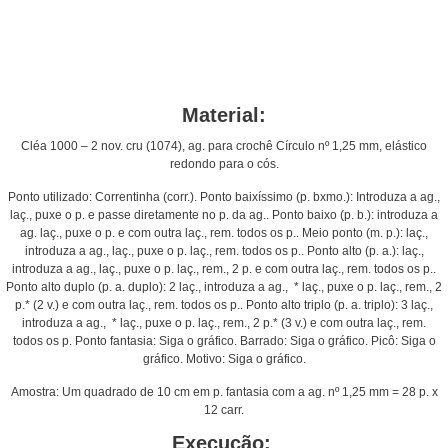
Material:
Cléa 1000 – 2 nov. cru (1074), ag. para crochê Círculo nº 1,25 mm, elástico
redondo para o cós.
Ponto utilizado: Correntinha (corr.). Ponto baixíssimo (p. bxmo.): Introduza a ag.,
laç., puxe o p. e passe diretamente no p. da ag.. Ponto baixo (p. b.): introduza a
ag. laç., puxe o p. e com outra laç., rem. todos os p.. Meio ponto (m. p.): laç.,
introduza a ag., laç., puxe o p. laç., rem. todos os p.. Ponto alto (p. a.): laç.,
introduza a ag., laç., puxe o p. laç., rem., 2 p. e com outra laç., rem. todos os p..
Ponto alto duplo (p. a. duplo): 2 laç., introduza a ag., * laç., puxe o p. laç., rem., 2
p.* (2 v.) e com outra laç., rem. todos os p.. Ponto alto triplo (p. a. triplo): 3 laç.,
introduza a ag., * laç., puxe o p. laç., rem., 2 p.* (3 v.) e com outra laç., rem.
todos os p. Ponto fantasia: Siga o gráfico. Barrado: Siga o gráfico. Picô: Siga o
gráfico. Motivo: Siga o gráfico.
Amostra: Um quadrado de 10 cm em p. fantasia com a ag. nº 1,25 mm = 28 p. x
12 carr.
Execução: