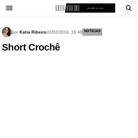
Pular
para
o
conteúdo
NOTICIAS
por
Katia Ribeiro
02/02/2016, 16:48
Short Crochê