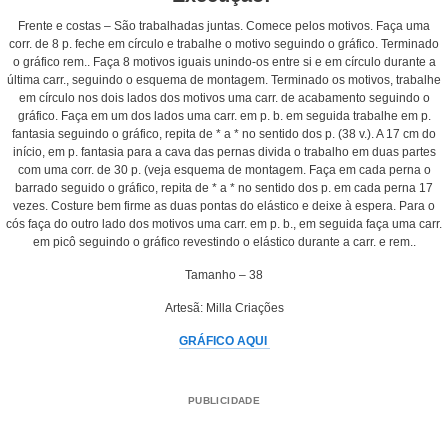
Frente e costas – São trabalhadas juntas. Comece pelos motivos. Faça uma
corr. de 8 p. feche em círculo e trabalhe o motivo seguindo o gráfico. Terminado
o gráfico rem.. Faça 8 motivos iguais unindo-os entre si e em círculo durante a
última carr., seguindo o esquema de montagem. Terminado os motivos, trabalhe
em círculo nos dois lados dos motivos uma carr. de acabamento seguindo o
gráfico. Faça em um dos lados uma carr. em p. b. em seguida trabalhe em p.
fantasia seguindo o gráfico, repita de * a * no sentido dos p. (38 v.). A 17 cm do
início, em p. fantasia para a cava das pernas divida o trabalho em duas partes
com uma corr. de 30 p. (veja esquema de montagem. Faça em cada perna o
barrado seguido o gráfico, repita de * a * no sentido dos p. em cada perna 17
vezes. Costure bem firme as duas pontas do elástico e deixe à espera. Para o
cós faça do outro lado dos motivos uma carr. em p. b., em seguida faça uma carr.
em picô seguindo o gráfico revestindo o elástico durante a carr. e rem..
Tamanho – 38
Artesã: Milla Criações
GRÁFICO AQUI
PUBLICIDADE