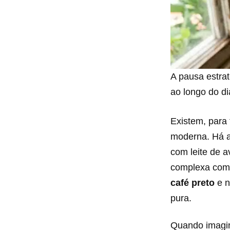
A pausa estrat
ao longo do di
Existem, para 
moderna. Há aq
com leite de a
complexa com c
café preto
e n
pura.
Quando imagin