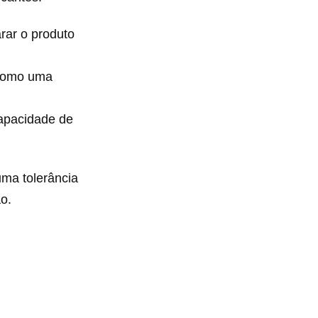
rar o produto
 como uma
apacidade de
ma tolerância
ão.