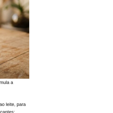
imula a
o leite, para
rcantes: