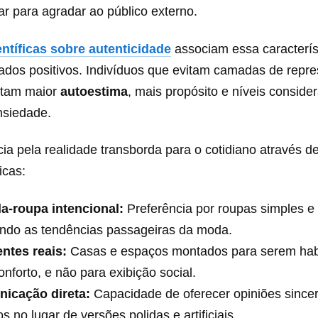
r para agradar ao público externo.
ntíficas sobre autenticidade
associam essa caracterís
tados positivos. Indivíduos que evitam camadas de repr
ntam maior
autoestima
, mais propósito e níveis consid
nsiedade.
ia pela realidade transborda para o cotidiano através d
icas:
a-roupa intencional:
Preferência por roupas simples e 
ando as tendências passageiras da moda.
ntes reais:
Casas e espaços montados para serem ha
conforto, e não para exibição social.
icação direta:
Capacidade de oferecer opiniões since
s no lugar de versões polidas e artificiais.