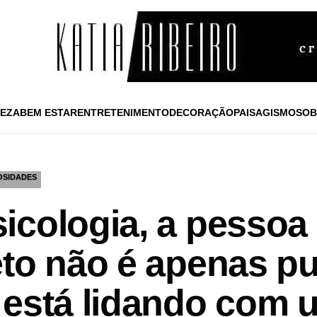
EZA
BEM ESTAR
ENTRETENIMENTO
DECORAÇÃO
PAISAGISMO
SOB
OSIDADES
icologia, a pessoa
to não é apenas pu
 está lidando com 