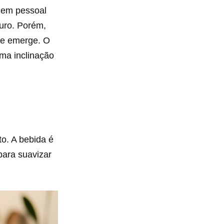
agem pessoal
puro. Porém,
nte emerge. O
ma inclinação
o. A bebida é
para suavizar