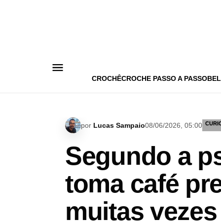
Pular
para
o
conteúdo
CROCHÊ
CROCHE PASSO A PASSO
BEL
CURI
por
Lucas Sampaio
08/06/2026, 05:00
Segundo a ps
toma café pre
muitas vezes