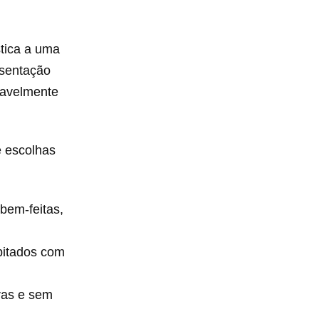
tica a uma
esentação
eravelmente
e escolhas
bem-feitas,
bitados com
ras e sem