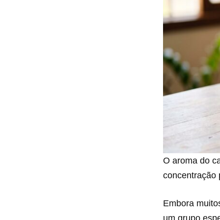
O aroma do ca
concentração p
Embora muitos 
um grupo espec