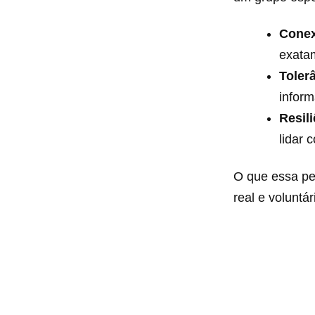
Conex
exatam
Toler
inform
Resili
lidar 
O que essa pe
real e voluntá