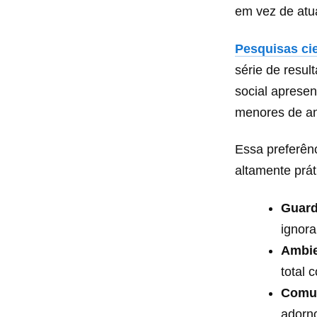
em vez de atua
Pesquisas cie
série de resul
social aprese
menores de a
Essa preferênc
altamente prát
Guard
ignor
Ambie
total 
Comun
adorno