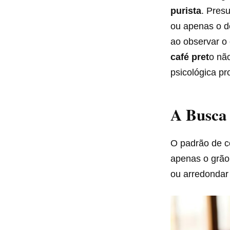
purista
. Pres
ou apenas o d
ao observar o
café pret
o nã
psicológica pr
A Busca 
O padrão de c
apenas o grão
ou arredondar 