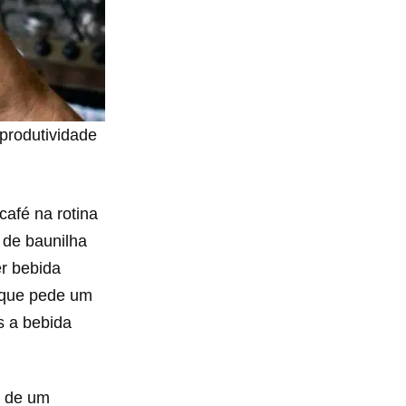
 produtividade
café na rotina
 de baunilha
r bebida
, que pede um
s a bebida
a de um