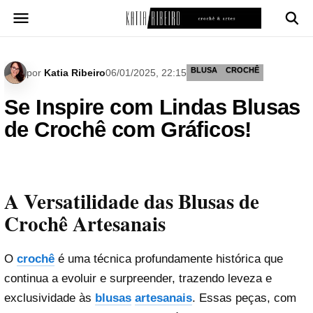
Pular
para
o
conteúdo
BLUSA
CROCHÊ
por
Katia Ribeiro
06/01/2025, 22:15
Se Inspire com Lindas Blusas
de Crochê com Gráficos!
A Versatilidade das Blusas de
Crochê Artesanais
O
crochê
é uma técnica profundamente histórica que
continua a evoluir e surpreender, trazendo leveza e
exclusividade às
blusas
artesanais
. Essas peças, com