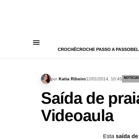
Pular
para
o
conteúdo
CROCHÊ
CROCHE PASSO A PASSO
BEL
NOTICIA
por
Katia Ribeiro
12/01/2014, 10:45
Saída de pra
Videoaula
Esta
saída de