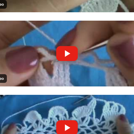
eo
eo