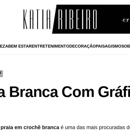
EZA
BEM ESTAR
ENTRETENIMENTO
DECORAÇÃO
PAISAGISMO
SOB
S
ia Branca Com Gráf
 praia em crochê branca
é uma das mais procuradas do 