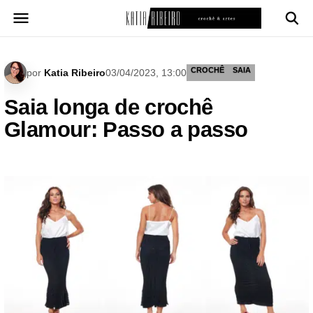
Pular
para
o
conteúdo
CROCHÊ
SAIA
por
Katia Ribeiro
03/04/2023, 13:00
Saia longa de crochê
Glamour: Passo a passo