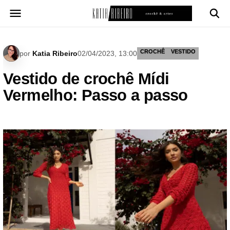
Pular
para
o
conteúdo
CROCHÊ
VESTIDO
por
Katia Ribeiro
02/04/2023, 13:00
Vestido de crochê Mídi
Vermelho: Passo a passo