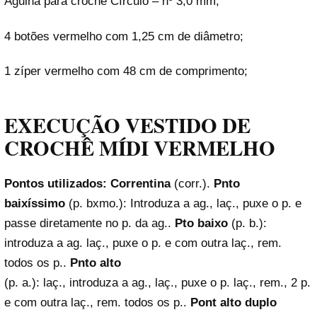
Agulha para crochê Círculo – nº 3,0 mm;
4 botões vermelho com 1,25 cm de diâmetro;
1 zíper vermelho com 48 cm de comprimento;
EXECUÇÃO VESTIDO DE
CROCHÊ MÍDI VERMELHO
Pontos utilizados:
Correntina
(corr.).
Pnto
baixíssimo
(p. bxmo.): Introduza a ag., laç., puxe o p. e
passe diretamente no p. da ag..
Pto baixo
(p. b.):
introduza a ag. laç., puxe o p. e com outra laç., rem.
todos os p..
Pnto alto
(p. a.): laç., introduza a ag., laç., puxe o p. laç., rem., 2 p.
e com outra laç., rem. todos os p..
Pont alto duplo