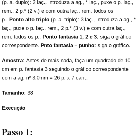
(p. a. duplo): 2 laç., introduza a ag., * laç., puxe o p. laç.,
rem., 2 p.* (2 v.) e com outra laç., rem. todos os
p..
Ponto alto triplo
(p. a. triplo): 3 laç., introduza a ag., *
laç., puxe o p. laç., rem., 2 p.* (3 v.) e com outra laç.,
rem. todos os p..
Ponto fantasia 1, 2 e 3:
siga o gráfico
correspondente.
Pnto fantasia – punho:
siga o gráfico.
Amostra:
Antes de mais nada, faça um quadrado de 10
cm em p. fantasia 3 seguindo o gráfico correspondente
com a ag. nº 3,0mm = 26 p. x 7 carr..
Tamanho:
38
Execução
Passo 1: