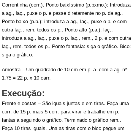
Correntinha (corr.). Ponto baixíssimo (p.bxmo.): Introduza
a ag., laç., puxe o p. e passe diretamente no p. da ag..
Ponto baixo (p.b.): introduza a ag., laç., puxe o p. e com
outra laç., rem. todos os p.. Ponto alto (p.a.): laç.,
introduza a ag., laç., puxe o p. laç., rem., 2 p. e com outra
laç., rem. todos os p.. Ponto fantasia: siga o gráfico. Bico:
siga o gráfico.
Amostra – Um quadrado de 10 cm em p. a. com a ag. nº
1,75 = 22 p. x 10 carr.
Execução:
Frente e costas – São iguais juntas e em tiras. Faça uma
corr. de 15 p. mais 5 corr. para virar e trabalhe em p.
fantasia seguindo o gráfico. Terminado o gráfico rem..
Faça 10 tiras iguais. Una as tiras com o bico pegue um