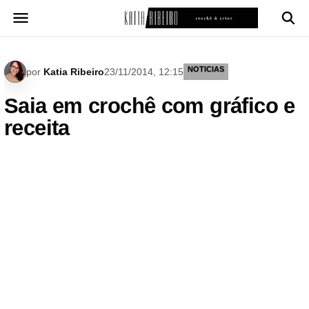
Pular
para
o
conteúdo
NOTICIAS
por
Katia Ribeiro
23/11/2014, 12:15
Saia em crochê com gráfico e
receita