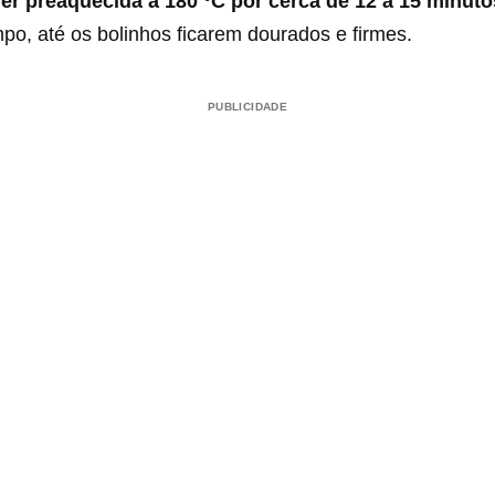
yer preaquecida a 180 °C por cerca de 12 a 15 minuto
po, até os bolinhos ficarem dourados e firmes.
PUBLICIDADE