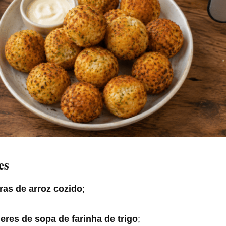
es
aras de arroz cozido
;
;
heres de sopa de farinha de trigo
;