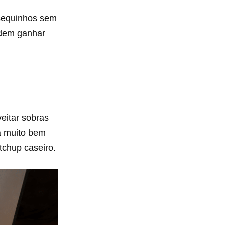
 sequinhos sem
podem ganhar
eitar sobras
na muito bem
chup caseiro.