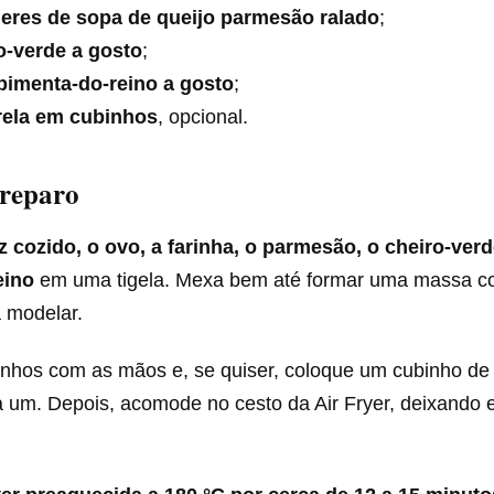
heres de sopa de queijo parmesão ralado
;
o-verde a gosto
;
 pimenta-do-reino a gosto
;
ela em cubinhos
, opcional.
reparo
z cozido, o ovo, a farinha, o parmesão, o cheiro-verde
eino
em uma tigela. Mexa bem até formar uma massa co
a modelar.
inhos com as mãos e, se quiser, coloque um cubinho d
a um. Depois, acomode no cesto da Air Fryer, deixando 