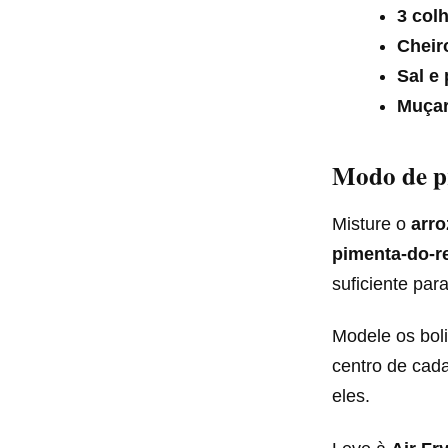
3 col
Cheir
Sal e
Muçar
Modo de p
Misture o
arro
pimenta-do-r
suficiente par
Modele os bol
centro de cad
eles.