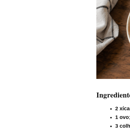
Ingredient
2 xíc
1 ovo
3 col