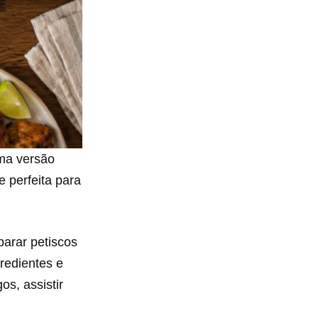
uma versão
 perfeita para
parar petiscos
redientes e
s, assistir