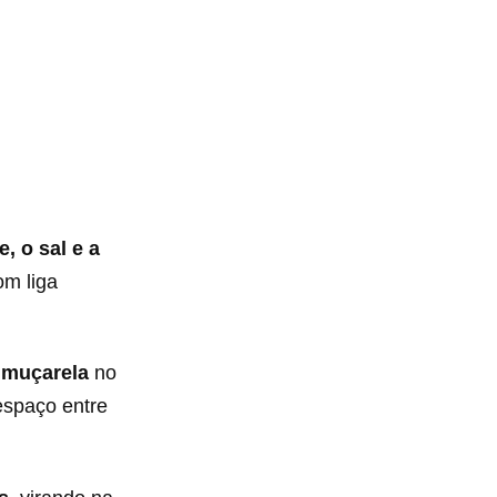
, o sal e a
m liga
e
muçarela
no
espaço entre