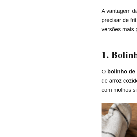
A vantagem d
precisar de fr
versões mais p
1. Bolin
O
bolinho de 
de arroz cozid
com molhos si