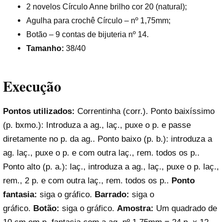
2 novelos Círculo Anne brilho cor 20 (natural);
Agulha para crochê Círculo – nº 1,75mm;
Botão – 9 contas de bijuteria nº 14.
Tamanho:
38/40
Execução
Pontos utilizados:
Correntinha (corr.). Ponto baixíssimo
(p. bxmo.): Introduza a ag., laç., puxe o p. e passe
diretamente no p. da ag.. Ponto baixo (p. b.): introduza a
ag. laç., puxe o p. e com outra laç., rem. todos os p..
Ponto alto (p. a.): laç., introduza a ag., laç., puxe o p. laç.,
rem., 2 p. e com outra laç., rem. todos os p..
Ponto
fantasia:
siga o gráfico.
Barrado:
siga o
gráfico.
Botão:
siga o gráfico.
Amostra:
Um quadrado de