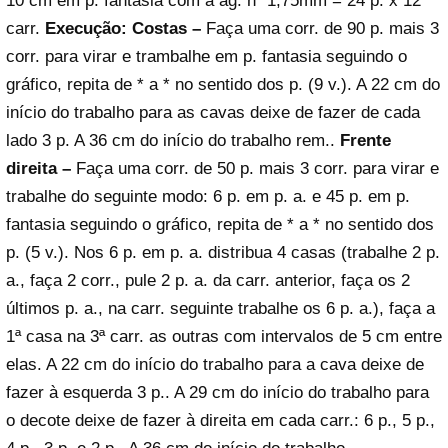
10 cm em p. fantasia com a ag. nº 1,75mm = 24 p. x 12
carr.
Execução:
Costas –
Faça uma corr. de 90 p. mais 3
corr. para virar e trambalhe em p. fantasia seguindo o
gráfico, repita de * a * no sentido dos p. (9 v.). A 22 cm do
início do trabalho para as cavas deixe de fazer de cada
lado 3 p. A 36 cm do início do trabalho rem..
Frente
direita –
Faça uma corr. de 50 p. mais 3 corr. para virar e
trabalhe do seguinte modo: 6 p. em p. a. e 45 p. em p.
fantasia seguindo o gráfico, repita de * a * no sentido dos
p. (5 v.). Nos 6 p. em p. a. distribua 4 casas (trabalhe 2 p.
a., faça 2 corr., pule 2 p. a. da carr. anterior, faça os 2
últimos p. a., na carr. seguinte trabalhe os 6 p. a.), faça a
1ª casa na 3ª carr. as outras com intervalos de 5 cm entre
elas. A 22 cm do início do trabalho para a cava deixe de
fazer à esquerda 3 p.. A 29 cm do início do trabalho para
o decote deixe de fazer à direita em cada carr.: 6 p., 5 p.,