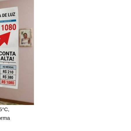
5°C,
forma