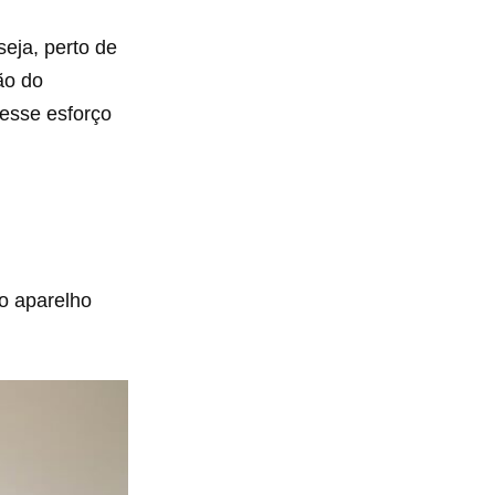
eja, perto de
ão do
 esse esforço
 o aparelho