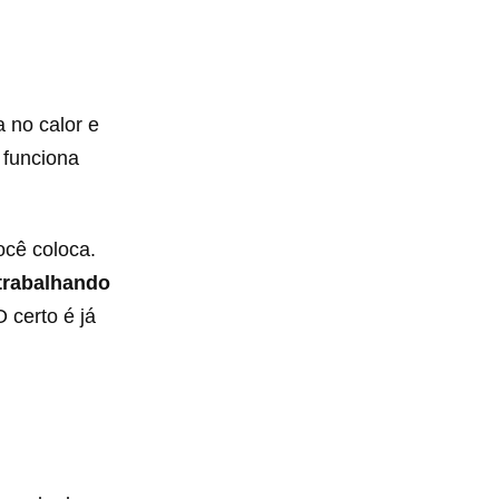
 no calor e
 funciona
ocê coloca.
trabalhando
 certo é já