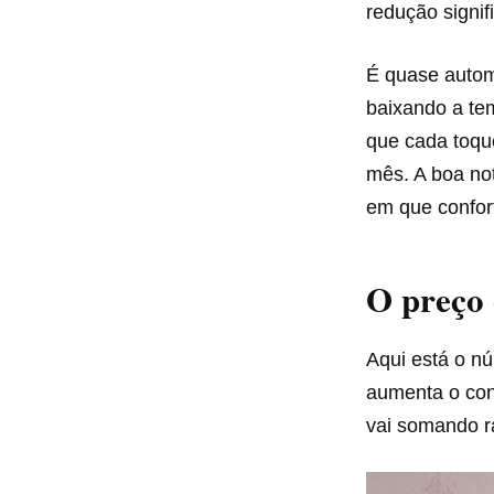
redução signif
É quase autom
baixando a tem
que cada toqu
mês. A boa no
em que confor
O preço 
Aqui está o n
aumenta o co
vai somando r