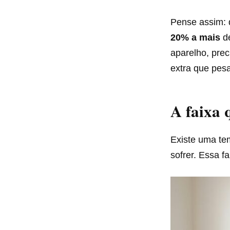
Pense assim: d
20% a mais
de
aparelho, prec
extra que pesa
A faixa 
Existe uma te
sofrer. Essa f