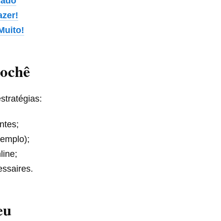
cado
azer!
Muito!
rochê
stratégias:
ntes;
emplo);
line;
essaires.
eu