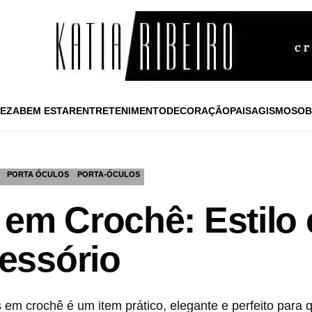
EZA
BEM ESTAR
ENTRETENIMENTO
DECORAÇÃO
PAISAGISMO
SOB
PORTA ÓCULOS
PORTA-ÓCULOS
 em Crochê: Estilo 
essório
s em crochê é um item prático, elegante e perfeito par