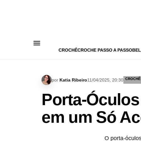
Pular
para
o
conteúdo
CROCHÊ
CROCHE PASSO A PASSO
BEL
CROCHÊ
por
Katia Ribeiro
11/04/2025, 20:30
Porta-Óculos
em um Só Ac
O porta-óculo