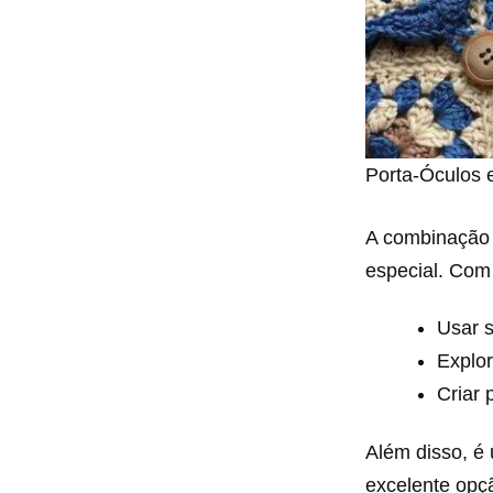
Porta-Óculos 
A combinação e
especial. Com
Usar s
Explor
Criar 
Além disso, é 
excelente opç