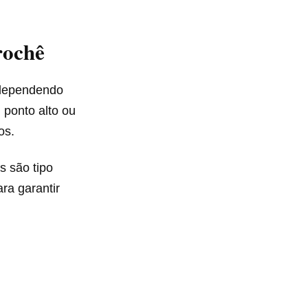
rochê
 dependendo
 ponto alto ou
os.
s são tipo
ra garantir