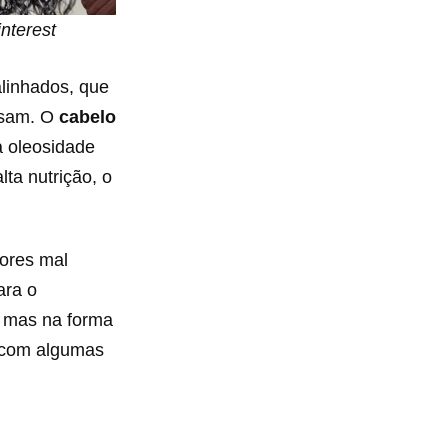
nterest
alinhados, que
isam. O
cabelo
a oleosidade
lta nutrição, o
sores mal
ara o
, mas na forma
o com algumas