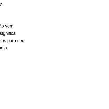
e
ção vem
significa
icos para seu
belo.