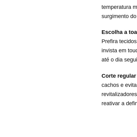
temperatura mo
surgimento do 
Escolha a to
Prefira tecido
invista em tou
até o dia segu
Corte regular
cachos e evit
revitalizador
reativar a def