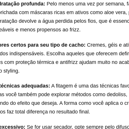
dratação profunda:
Pelo menos uma vez por semana, 
prichada com máscaras ricas em ativos como aloe vera, 
idratação devolve a água perdida pelos fios, que é essenc
eáveis e menos propensos ao frizz.
ores certos para seu tipo de cacho:
Cremes, géis e at
ados indispensáveis. Escolha aqueles que oferecem def
os com proteção térmica e antifrizz ajudam muito no ac
 styling.
 técnicas adequadas:
A fitagem é uma das técnicas favo
s você também pode explorar métodos como dedoliss, 
ndo do efeito que deseja. A forma como você aplica o c
s faz total diferença no resultado final.
 excessivo:
Se for usar secador, opte sempre pelo difuso