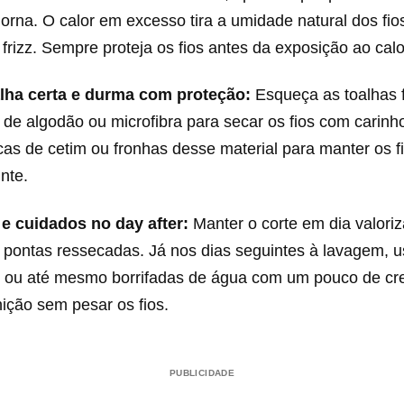
rna. O calor em excesso tira a umidade natural dos fio
frizz. Sempre proteja os fios antes da exposição ao calo
alha certa e durma com proteção:
Esqueça as toalhas 
s de algodão ou microfibra para secar os fios com carinho
cas de cetim ou fronhas desse material para manter os f
inte.
 e cuidados no day after:
Manter o corte em dia valori
a pontas ressecadas. Já nos dias seguintes à lavagem, 
es ou até mesmo borrifadas de água com um pouco de c
inição sem pesar os fios.
PUBLICIDADE