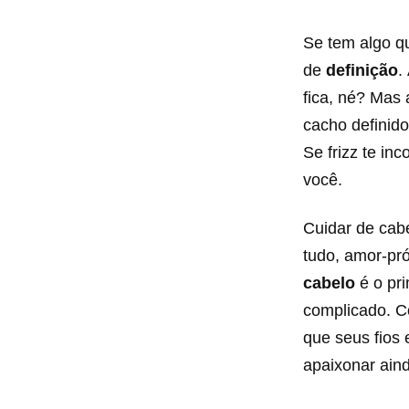
Se tem algo q
de
definição
.
fica, né? Mas 
cacho definid
Se frizz te in
você.
Cuidar de cab
tudo, amor-pró
cabelo
é o pri
complicado. C
que seus fios
apaixonar ain