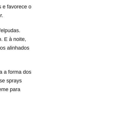
s e favorece o
r.
felpudas.
. E à noite,
ios alinhados
za a forma dos
use sprays
reme para