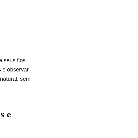
a seus fios
 e observar
 natural, sem
s e