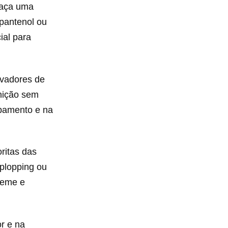
faça uma
pantenol ou
ial para
ivadores de
inição sem
abamento e na
ritas das
plopping ou
reme e
r e na