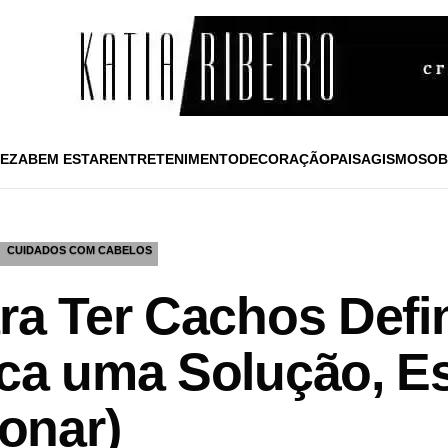
EZA
BEM ESTAR
ENTRETENIMENTO
DECORAÇÃO
PAISAGISMO
SOB
CUIDADOS COM CABELOS
ara Ter Cachos Def
sca uma Solução, E
onar)