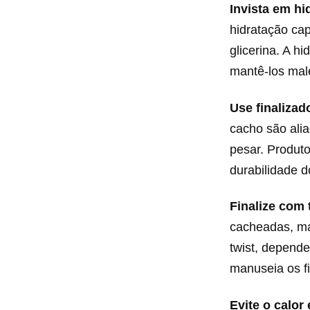
Invista em hi
hidratação ca
glicerina. A h
mantê-los mal
Use finalizad
cacho são ali
pesar. Produt
durabilidade do
Finalize com
cacheadas, ma
twist, depende
manuseia os fio
Evite o calor