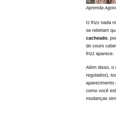
Aprenda Agora 
O frizz nada 
se rebelam qu
cacheado
, po
do couro cabel
frizz aparece.
Além disso, o 
regulados), t
aparecimento 
como você est
mudanças sim