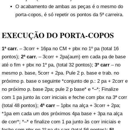
O acabamento de ambas as peças é o mesmo do
porta-copos, é só repetir os pontos da 5ª carreira.
EXECUÇÃO
DO PORTA-COPOS
1ª carr.
– 3corr + 16pa no CM + pbx no 1º pa (total 16
pontos);
2ª carr.
– 3corr + 2pa(aum) em cada pa de base
até o fim + pbx no 1º pa, (total 32 pontos);
3ª carr
– no
mesmo p. base, 5corr + 2pa. Pule 2 p. base e trab. no
próximo p. base o seguinte *conjunto de p.: 2 pa + 2corr e
no próximo p. base 2pa; pule 2 p base* e *–*; Finalize
com 1 pa junto às corr iniciais e feche com pbx na 3ª corr
(total 48 pontos);
4ª carr
– 1pbx na alça + 3corr + 2pa;
*1pa em cada um dos próximos 4pa base + 3pa na alça
de corr*; *–* e finalize com 1 pa junto às corr iniciais e
feche com pbx no 1º pa da carr (total 56 pontos);
5ª