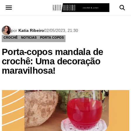
Pular
para
o
conteúdo
por
Katia Ribeiro
02/05/2023, 21:30
CROCHÊ
NOTICIAS
PORTA COPOS
Porta-copos mandala de
crochê: Uma decoração
maravilhosa!