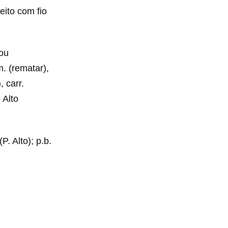
eito com fio
 ou
m. (rematar),
 carr.
 Alto
P. Alto); p.b.