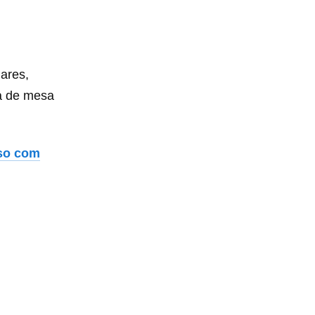
lares,
ha de mesa
sso com