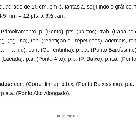
uadrado de 10 cm, em p. fantasia, seguindo o gráfico, f
4,5 mm = 12 pts. x 6½ carr.
Primeiramente, p. (Ponto), pts. (pontos), trab. (trabalhe
ag. (agulha), rep. (repetição ou repetições), ademais, re
nhando), corr. (Correntinha), p.b.x. (Ponto Baixíssimo),
. (Laçada); p.a. (Ponto Alto); p.b. (P. Baixo), p.a.a. (Ponto
ados:
corr. (Correntinha); p.b.x. (Ponto Baixíssimo); p.a. (
 p.a.a. (Ponto Alto Alongado).
PUBLICIDADE