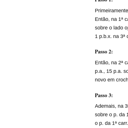
Primeiramente, 
Então, na 1ª ca
sobre o lado o
1 p.b.x. na 3ª c
Passo 2:
Então, na 2ª ca
p.a., 15 p.a. 
novo em croch
Passo 3:
Ademais, na 3ª
sobre o p. da 1
o p. da 1ª carr