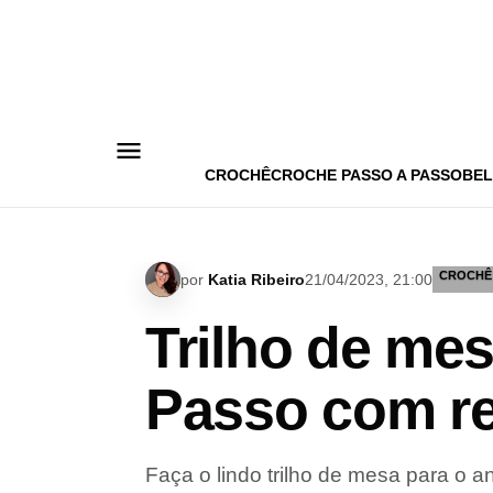
Pular
para
o
conteúdo
CROCHÊ
CROCHE PASSO A PASSO
BEL
CROCHÊ
por
Katia Ribeiro
21/04/2023, 21:00
Trilho de me
Passo com re
Faça o lindo trilho de mesa para o 