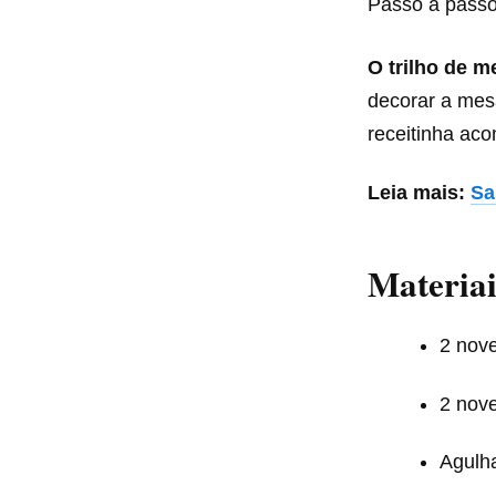
Passo a passo
O trilho de m
decorar a mes
receitinha ac
Leia mais:
Sa
Materiai
2 nove
2 nove
Agulh