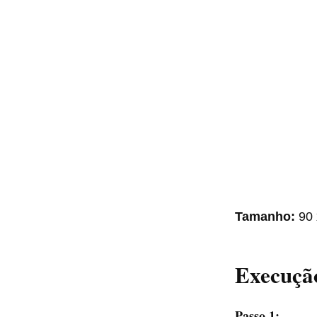
Tamanho:
90
Execuçã
Passo 1: