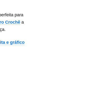
erfeita para
iro Crochê
a
ça.
ta e gráfico