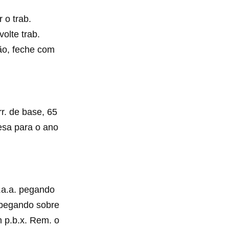
 o trab.
volte trab.
tão, feche com
rr. de base, 65
mesa para o ano
p.a.a. pegando
a. pegando sobre
om p.b.x. Rem. o