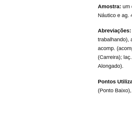
Amostra:
um q
Náutico e ag. 
Abreviações:
trabalhando), 
acomp. (acompa
(Carreira); laç
Alongado).
Pontos Utiliz
(Ponto Baixo),