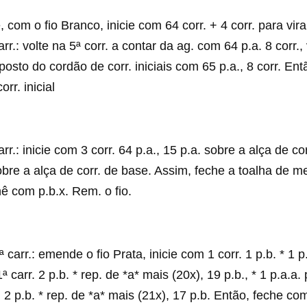
com o fio Branco, inicie com 64 corr. + 4 corr. para virar
rr.: volte na 5ª corr. a contar da ag. com 64 p.a. 8 corr., 
posto do cordão de corr. iniciais com 65 p.a., 8 corr. En
orr. inicial
rr.: inicie com 3 corr. 64 p.a., 15 p.a. sobre a alça de co
sobre a alça de corr. de base. Assim, feche a toalha de 
ê com p.b.x. Rem. o fio.
 carr.: emende o fio Prata, inicie com 1 corr. 1 p.b. * 1 
ª carr. 2 p.b. * rep. de *a* mais (20x), 19 p.b., * 1 p.a.
. 2 p.b. * rep. de *a* mais (21x), 17 p.b. Então, feche c