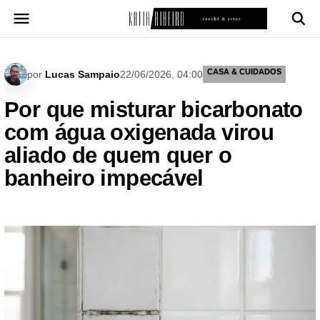
Pular
para
o
conteúdo
CASA & CUIDADOS
por
Lucas Sampaio
22/06/2026, 04:00
Por que misturar bicarbonato
com água oxigenada virou
aliado de quem quer o
banheiro impecável