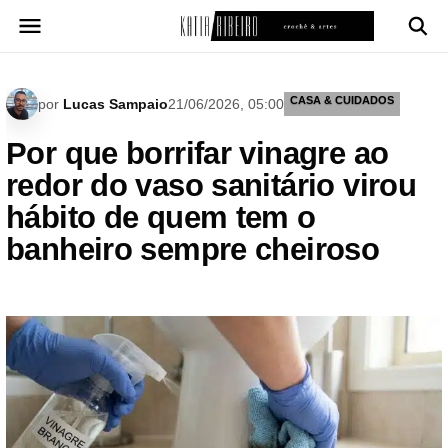
Pular
para
o
conteúdo
CASA & CUIDADOS
por
Lucas Sampaio
21/06/2026, 05:00
Por que borrifar vinagre ao
redor do vaso sanitário virou
hábito de quem tem o
banheiro sempre cheiroso