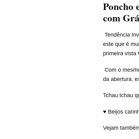
Poncho 
com Grá
Tendência In
este que é mui
primeira vista 
Com o mesmo 
da abertura,
Tchau tchau qu
♥ Beijos carin
Vejam també