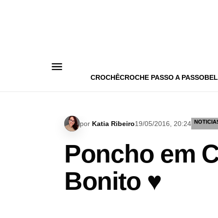
Pular
para
o
conteúdo
CROCHÊ
CROCHE PASSO A PASSO
BEL
NOTICIA
por
Katia Ribeiro
19/05/2016, 20:24
Poncho em Cr
Bonito ♥