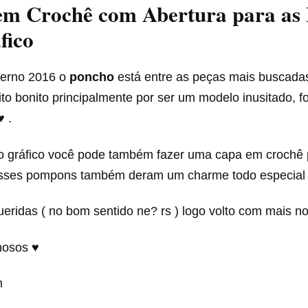
em Crochê com Abertura para as
fico
verno 2016 o
poncho
está entre as peças mais buscadas
to bonito principalmente por ser um modelo inusitado, f
♥ .
gráfico você pode também fazer uma capa em crochê 
 esses pompons também deram um charme todo especia
eridas ( no bom sentido ne? rs ) logo volto com mais no
hosos ♥
m