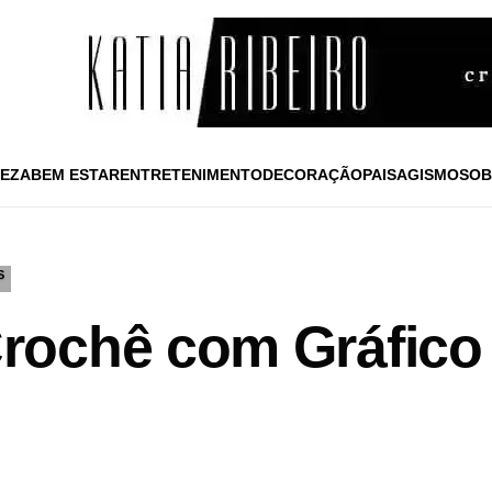
EZA
BEM ESTAR
ENTRETENIMENTO
DECORAÇÃO
PAISAGISMO
SOB
S
ochê com Gráfico 