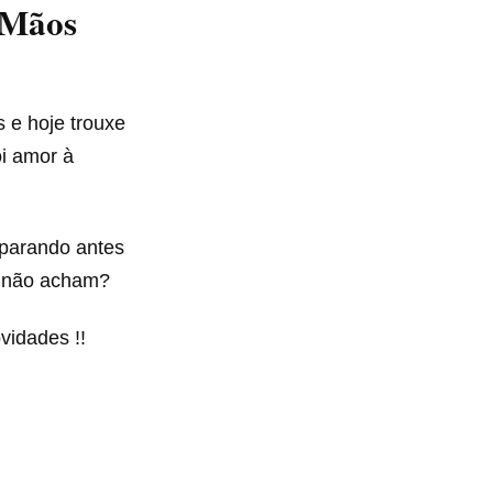
 Mãos
 e hoje trouxe
oi amor à
parando antes
l não acham?
vidades !!