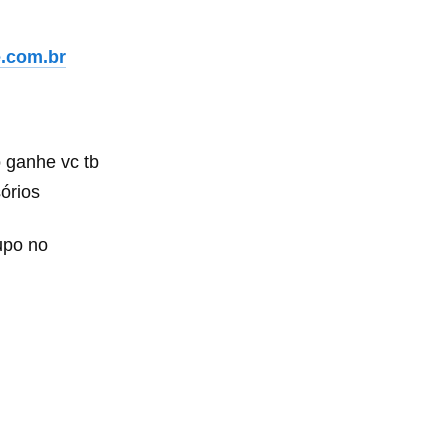
.com.br
 ganhe vc tb
sórios
upo
no