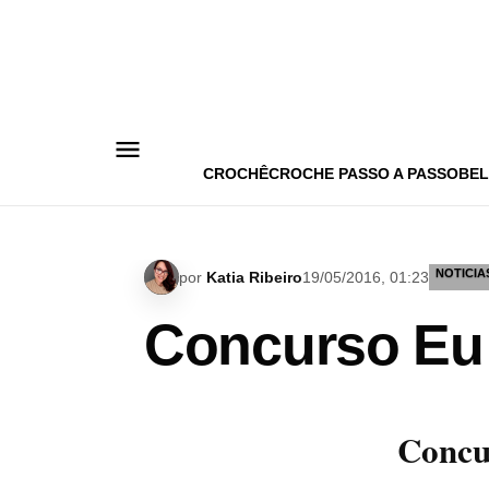
Pular
para
o
conteúdo
CROCHÊ
CROCHE PASSO A PASSO
BEL
NOTICIA
por
Katia Ribeiro
19/05/2016, 01:23
Concurso Eu
Concu