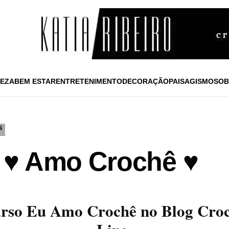
EZA
BEM ESTAR
ENTRETENIMENTO
DECORAÇÃO
PAISAGISMO
SOB
S
 ♥ Amo Crochê ♥
rso Eu Amo Crochê no Blog Cro