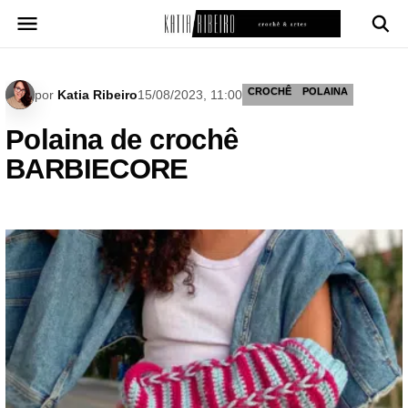
Pular
para
o
conteúdo
CROCHÊ
POLAINA
por
Katia Ribeiro
15/08/2023, 11:00
Polaina de crochê
BARBIECORE