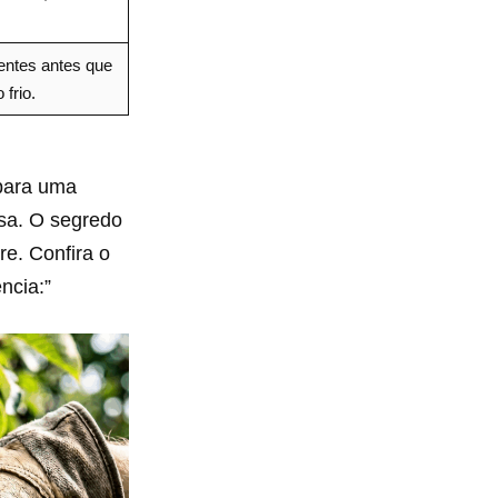
entes antes que
frio.
para uma
ssa. O segredo
re. Confira o
ncia:”