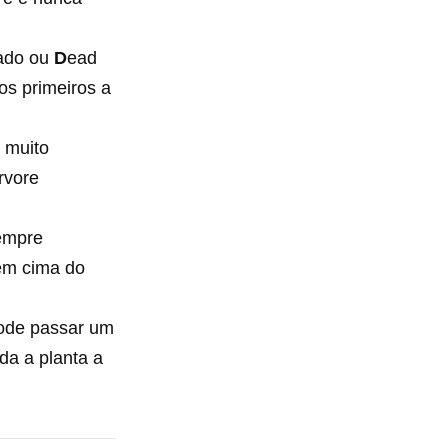
cado ou
D
ead
s primeiros a
 muito
rvore
sempre
 em cima do
pode passar um
da a planta a