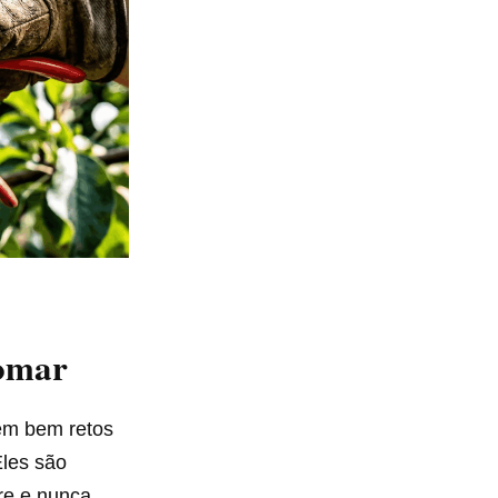
pomar
cem bem retos
Eles são
re e nunca