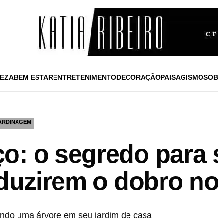
EZA
BEM ESTAR
ENTRETENIMENTO
DECORAÇÃO
PAISAGISMO
SOB
ARDINAGEM
o: o segredo para 
oduzirem o dobro n