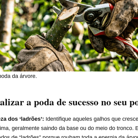
poda da árvore.
lizar a poda de sucesso no seu 
za dos ‘ladrões’:
Identifique aqueles galhos que cres
ima, geralmente saindo da base ou do meio do tronco. 
dos de “ladrões” porque roubam toda a energia da árvo