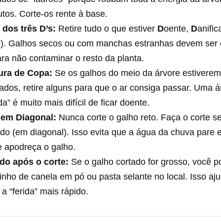
utos. Corte-os rente à base.
 dos três D’s:
Retire tudo o que estiver
D
oente,
D
anifi
o). Galhos secos ou com manchas estranhas devem ser o
ara não contaminar o resto da planta.
ura de Copa:
Se os galhos do meio da árvore estiverem
dos, retire alguns para que o ar consiga passar. Uma á
da” é muito mais difícil de ficar doente.
 em Diagonal:
Nunca corte o galho reto. Faça o corte 
ado (em diagonal). Isso evita que a água da chuva pare
e apodreça o galho.
do após o corte:
Se o galho cortado for grosso, você 
nho de canela em pó ou pasta selante no local. Isso aju
 a “ferida” mais rápido.