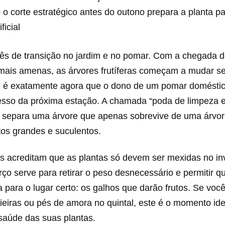
o corte estratégico antes do outono prepara a planta p
ficial
s de transição no jardim e no pomar. Com a chegada 
mais amenas, as árvores frutíferas começam a mudar se
e é exatamente agora que o dono de um pomar domésti
cesso da próxima estação. A chamada “poda de limpeza 
 separa uma árvore que apenas sobrevive de uma árvo
tos grandes e suculentos.
s acreditam que as plantas só devem ser mexidas no in
o serve para retirar o peso desnecessário e permitir qu
 para o lugar certo: os galhos que darão frutos. Se voc
ieiras ou pés de amora no quintal, este é o momento ide
saúde das suas plantas.