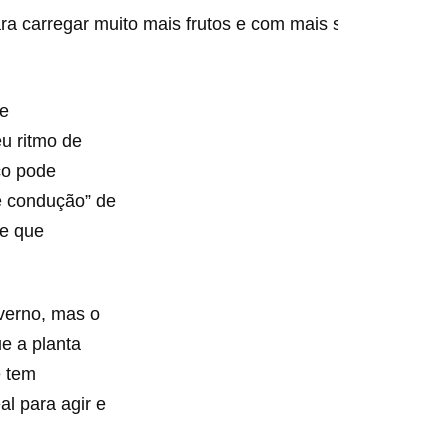
ara carregar muito mais frutos e com mais sabor na pró
de
u ritmo de
co pode
e condução” de
re que
verno, mas o
e a planta
ê tem
al para agir e