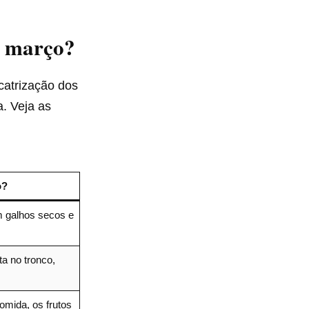
m março?
icatrização dos
a. Veja as
o?
m galhos secos e
ta no tronco,
mida, os frutos