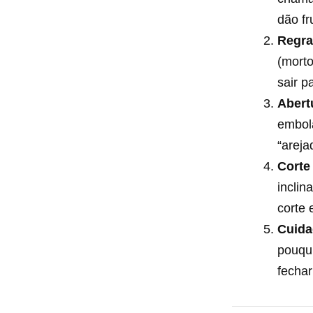
dão fr
Regra
(mort
sair p
Abert
embola
“areja
Corte
inclin
corte 
Cuida
pouqui
fechar