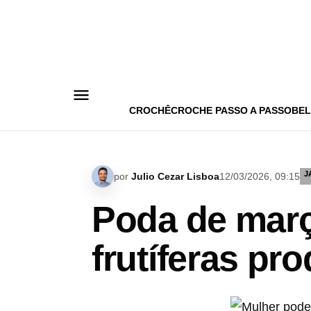
Pular
para
o
conteúdo
CROCHÊ
CROCHE PASSO A PASSO
BEL
J
por
Julio Cezar Lisboa
12/03/2026, 09:15
Poda de març
frutíferas pr