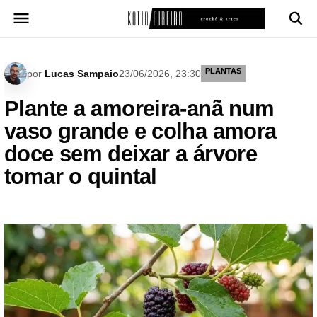
Pular
para
o
conteúdo
PLANTAS
por
Lucas Sampaio
23/06/2026, 23:30
Plante a amoreira-anã num
vaso grande e colha amora
doce sem deixar a árvore
tomar o quintal