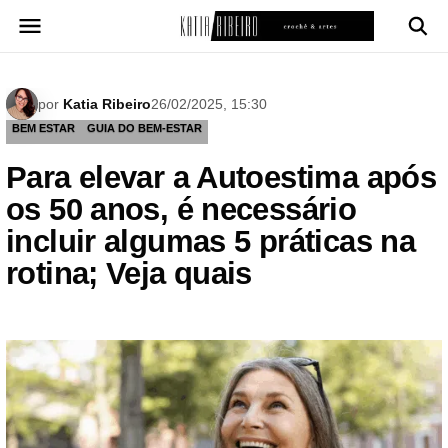
Pular
para
o
conteúdo
por
Katia Ribeiro
26/02/2025, 15:30
BEM ESTAR
GUIA DO BEM-ESTAR
Para elevar a Autoestima após
os 50 anos, é necessário
incluir algumas 5 práticas na
rotina; Veja quais