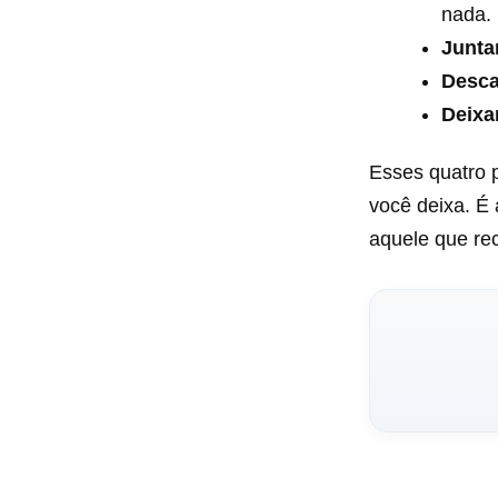
nada.
Junta
Descar
Deixa
Esses quatro 
você deixa. É 
aquele que re