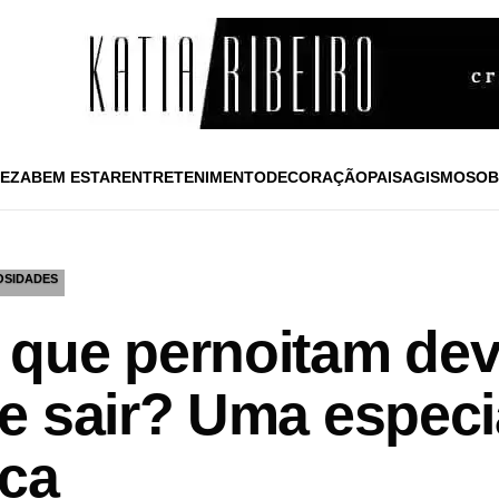
EZA
BEM ESTAR
ENTRETENIMENTO
DECORAÇÃO
PAISAGISMO
SOB
OSIDADES
que pernoitam dev
e sair? Uma especi
ica