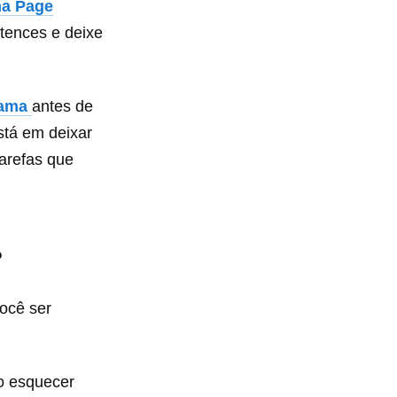
a Page
tences e deixe
ama
antes de
stá em deixar
tarefas que
?
ocê ser
ão esquecer