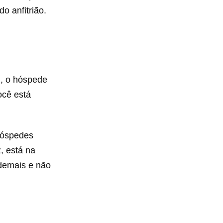
o anfitrião.
l, o hóspede
ocê está
hóspedes
, está na
emais e não