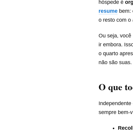
hóspede é
org
resume
bem: o
o resto com o a
Ou seja, você
ir embora. Is
o quarto apres
não são suas.
O que to
Independente 
sempre bem-vi
Recol