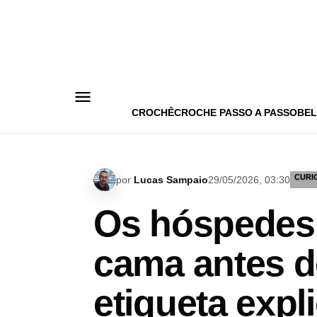
Pular
para
o
conteúdo
CROCHÊ
CROCHE PASSO A PASSO
BEL
CURI
por
Lucas Sampaio
29/05/2026, 03:30
Os hóspedes 
cama antes d
etiqueta expl