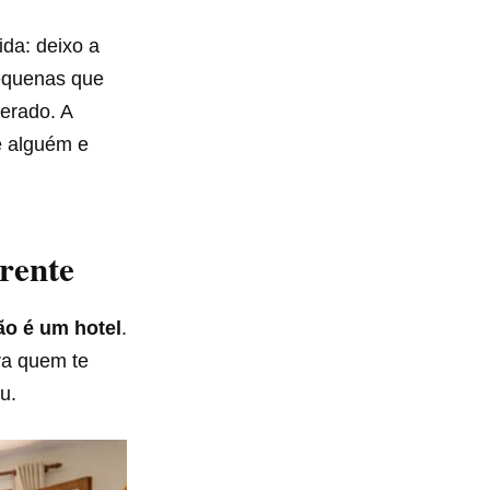
da: deixo a
equenas que
erado. A
e alguém e
rente
ão é um hotel
.
ra quem te
u.