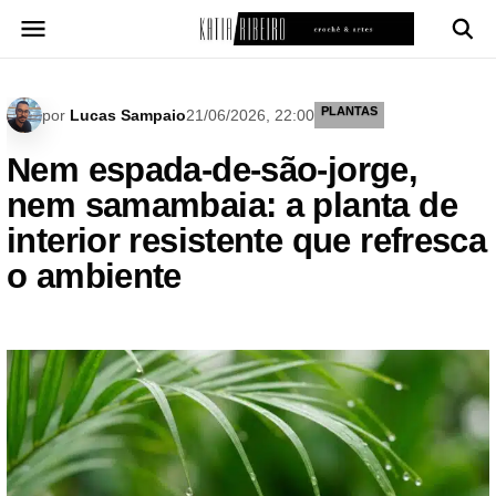
Pular
para
o
conteúdo
PLANTAS
por
Lucas Sampaio
21/06/2026, 22:00
Nem espada-de-são-jorge,
nem samambaia: a planta de
interior resistente que refresca
o ambiente