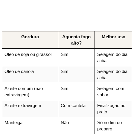
Gordura
Aguenta fogo
Melhor uso
alto?
Óleo de soja ou girassol
Sim
Selagem do dia
a dia
Óleo de canola
Sim
Selagem do dia
a dia
Azeite comum (não
Sim
Selagem com
extravirgem)
sabor
Azeite extravirgem
Com cautela
Finalização no
prato
Manteiga
Não
Só no fim do
preparo