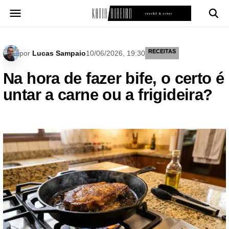
Pular
para
o
conteúdo
RECEITAS
por
Lucas Sampaio
10/06/2026, 19:30
Na hora de fazer bife, o certo é
untar a carne ou a frigideira?