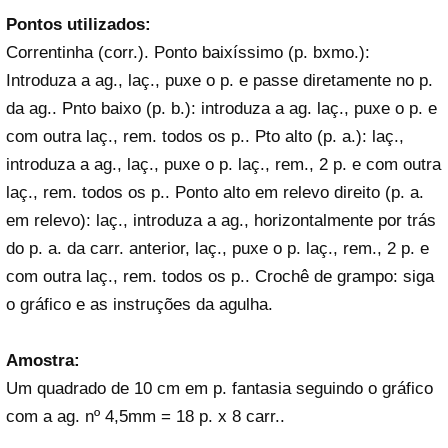
Pontos utilizados:
Correntinha (corr.). Ponto baixíssimo (p. bxmo.):
Introduza a ag., laç., puxe o p. e passe diretamente no p.
da ag.. Pnto baixo (p. b.): introduza a ag. laç., puxe o p. e
com outra laç., rem. todos os p.. Pto alto (p. a.): laç.,
introduza a ag., laç., puxe o p. laç., rem., 2 p. e com outra
laç., rem. todos os p.. Ponto alto em relevo direito (p. a.
em relevo): laç., introduza a ag., horizontalmente por trás
do p. a. da carr. anterior, laç., puxe o p. laç., rem., 2 p. e
com outra laç., rem. todos os p.. Crochê de grampo: siga
o gráfico e as instruções da agulha.
Amostra:
Um quadrado de 10 cm em p. fantasia seguindo o gráfico
com a ag. nº 4,5mm = 18 p. x 8 carr..