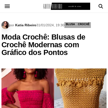
Pular
para
o
conteúdo
BLUSA
CROCHÊ
por
Katia Ribeiro
31/01/2024, 19:30
Moda Crochê: Blusas de
Crochê Modernas com
Gráfico dos Pontos