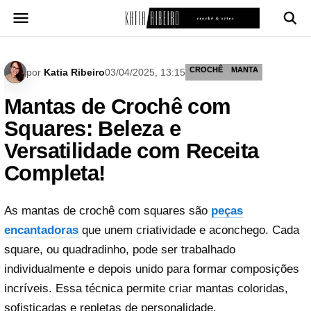
Pular
para
o
conteúdo
CROCHÊ
MANTA
por
Katia Ribeiro
03/04/2025, 13:15
Mantas de Crochê com
Squares: Beleza e
Versatilidade com Receita
Completa!
As mantas de crochê com squares são
peças
encantadoras
que unem criatividade e aconchego. Cada
square, ou quadradinho, pode ser trabalhado
individualmente e depois unido para formar composições
incríveis. Essa técnica permite criar mantas coloridas,
sofisticadas e repletas de personalidade.