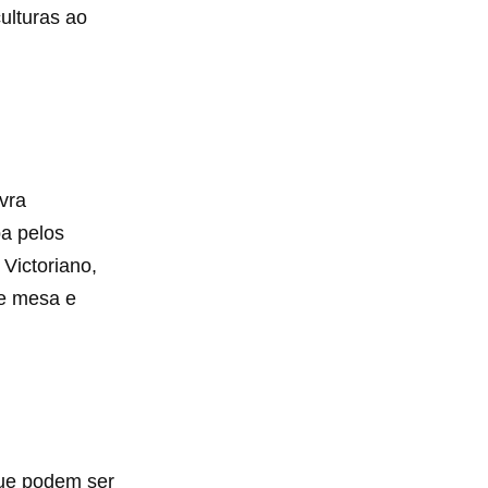
ulturas ao
vra
pa pelos
Victoriano,
de mesa e
que podem ser