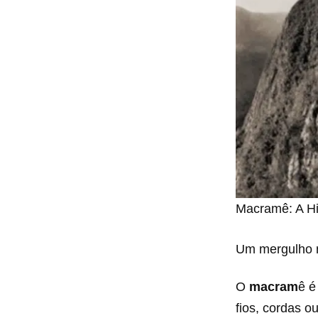
Macramê: A Hi
Um mergulho n
O
macram
ê é
fios, cordas o