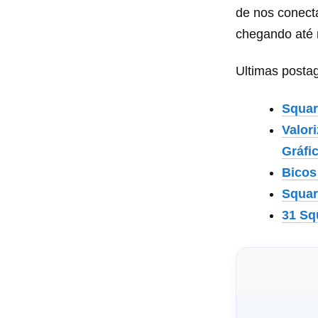
de nos conecta
chegando até 
Ultimas posta
Squar
Valor
Gráfi
Bicos
Squar
31 Sq