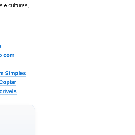
 e culturas,
s
to com
em Simples
 Copiar
críveis