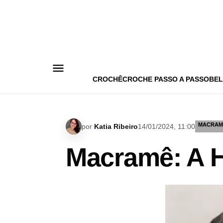
Pular
para
o
conteúdo
CROCHÊ
CROCHE PASSO A PASSO
BEL
MACRAM
por
Katia Ribeiro
14/01/2024, 11:00
Macramê: A H