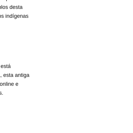
plos desta
os indígenas
 está
 esta antiga
online e
s.