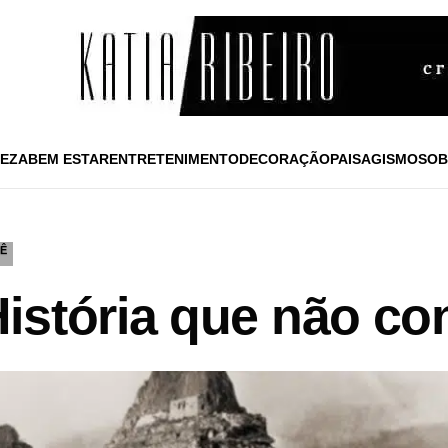
EZA
BEM ESTAR
ENTRETENIMENTO
DECORAÇÃO
PAISAGISMO
SOB
Ê
istória que não co