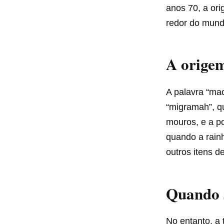
anos 70, a ori
redor do mund
A orige
A palavra “ma
“migramah”, qu
mouros, e a po
quando a rainh
outros itens d
Quando 
No entanto, a