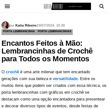
Pular
para
o
conteúdo
por
Katia Ribeiro
19/07/2024, 10:30
PORTA LEMBRANCINHA
PORTA LEMBRANCINHAS
Encantos Feitos à Mão:
Lembrancinhas de Crochê
para Todos os Momentos
O
crochê
é uma arte milenar que tem encantado
gerações com sua beleza e
versatilidade
. Entre os
muitos itens que podem ser criados com essa técnica, os
porta lembrancinhas com gráficos em crochê se
destacam como uma opção encantadora para presentear
e decorar diversos tipos de eventos, desde festas de