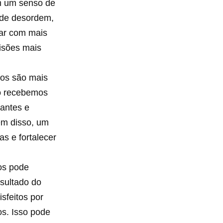
m um senso de
 de desordem,
ar com mais
cisões mais
.
os são mais
do recebemos
iantes e
ém disso, um
s e fortalecer
os pode
esultado do
sfeitos por
s. Isso pode