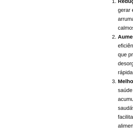
Reduç
gerar 
arrum
calmos
Aumen
efici
que p
desorg
rápida
Melho
saúde 
acumu
saudáv
facili
alimen