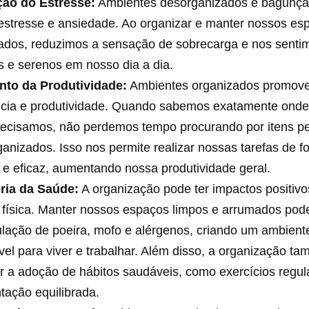
ão do Estresse:
Ambientes desorganizados e bagunç
estresse e ansiedade. Ao organizar e manter nossos es
ados, reduzimos a sensação de sobrecarga e nos senti
 e serenos em nosso dia a dia.
to da Produtividade:
Ambientes organizados promov
ência e produtividade. Quando sabemos exatamente onde
recisamos, não perdemos tempo procurando por itens pe
anizados. Isso nos permite realizar nossas tarefas de 
 e eficaz, aumentando nossa produtividade geral.
ria da Saúde:
A organização pode ter impactos positiv
física. Manter nossos espaços limpos e arrumados pode
lação de poeira, mofo e alérgenos, criando um ambient
el para viver e trabalhar. Além disso, a organização t
tar a adoção de hábitos saudáveis, como exercícios regu
tação equilibrada.