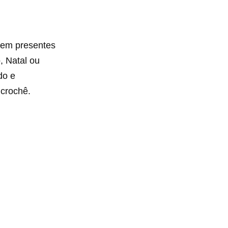
zem presentes
, Natal ou
do e
 crochê.