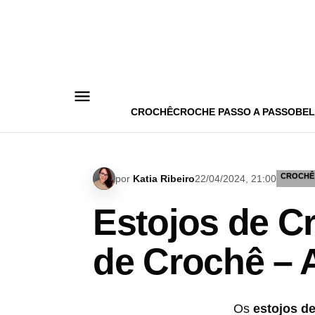
Pular
para
o
conteúdo
CROCHÊ
CROCHE PASSO A PASSO
BEL
CROCHÊ
por
Katia Ribeiro
22/04/2024, 21:00
Estojos de C
de Crochê –
Os
estojos d