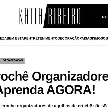
EZA
BEM ESTAR
ENTRETENIMENTO
DECORAÇÃO
PAISAGISMO
SOB
ORGANIZAÇÃO
rochê Organizador
 Aprenda AGORA!
e crochê organizadores de agulhas de crochê
não sã