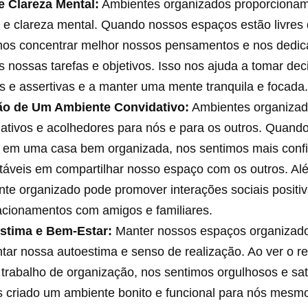
e Clareza Mental:
Ambientes organizados proporciona
 e clareza mental. Quando nossos espaços estão livres
os concentrar melhor nossos pensamentos e nos dedic
s nossas tarefas e objetivos. Isso nos ajuda a tomar de
s e assertivas e a manter uma mente tranquila e focada
ão de Um Ambiente Convidativo:
Ambientes organizad
dativos e acolhedores para nós e para os outros. Quan
s em uma casa bem organizada, nos sentimos mais conf
táveis em compartilhar nosso espaço com os outros. Al
te organizado pode promover interações sociais positiva
acionamentos com amigos e familiares.
stima e Bem-Estar:
Manter nossos espaços organizad
ar nossa autoestima e senso de realização. Ao ver o r
trabalho de organização, nos sentimos orgulhosos e sati
 criado um ambiente bonito e funcional para nós mesmo