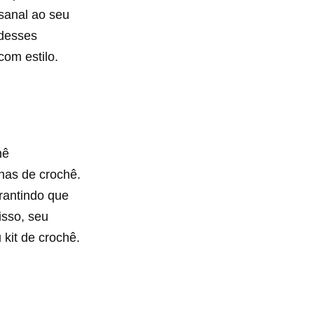
sanal ao seu
 desses
com estilo.
hê
has de crochê.
arantindo que
isso, seu
kit de crochê.