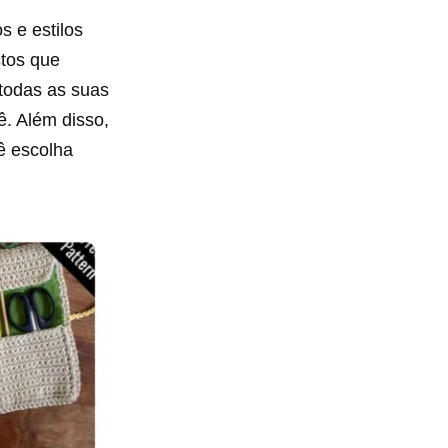
 e estilos
ctos que
todas as suas
ê. Além disso,
ê escolha