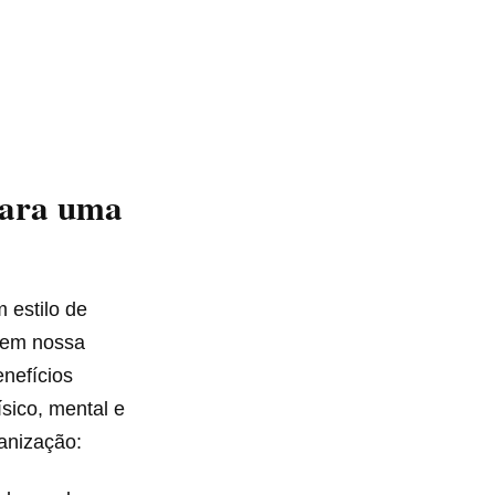
para uma
estilo de
s em nossa
enefícios
sico, mental e
ganização: