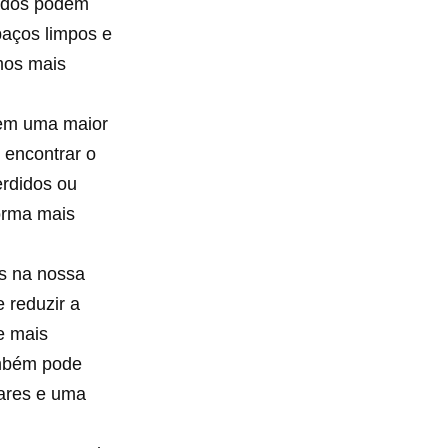
ados podem
paços limpos e
mos mais
em uma maior
 encontrar o
rdidos ou
forma mais
os na nossa
 reduzir a
e mais
ambém pode
lares e uma