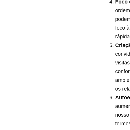
Foco 
ordem
podem
foco à
rápida
Criaç
convi
visita
confor
ambien
os rel
Autoe
aument
nosso 
termos