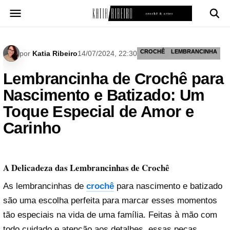
Pular
para
o
conteúdo
CROCHÊ
LEMBRANCINHA
por
Katia Ribeiro
14/07/2024, 22:30
Lembrancinha de Crochê para
Nascimento e Batizado: Um
Toque Especial de Amor e
Carinho
A Delicadeza das Lembrancinhas de Crochê
As lembrancinhas de
crochê
para nascimento e batizado
são uma escolha perfeita para marcar esses momentos
tão especiais na vida de uma família. Feitas à mão com
todo cuidado e atenção aos detalhes, essas peças