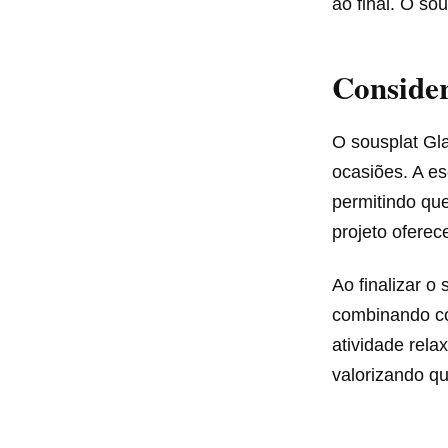
ao final. O s
Consider
O sousplat Gla
ocasiões. A es
permitindo que
projeto oferec
Ao finalizar o
combinando co
atividade rela
valorizando q