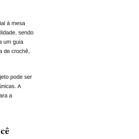
ial à mesa
alidade, sendo
ta um guia
a de crochê,
jeto pode ser
únicas. A
ara a
acê