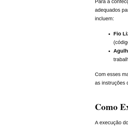
Para a confecç
adequados para
incluem:
Fio Li
(códig
Agulh
trabal
Com esses mat
as instruções 
Como Ex
A execução do 