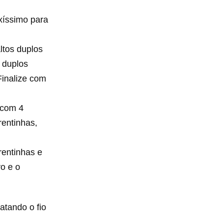
xíssimo para
ltos duplos
 duplos
Finalize com
 com 4
rentinhas,
rentinhas e
vo e o
atando o fio