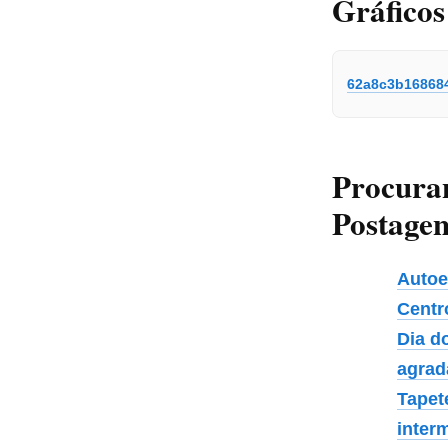
Gráficos
62a8c3b16868
Procura
Postagen
Autoe
Centr
Dia d
agrad
Tapet
interm