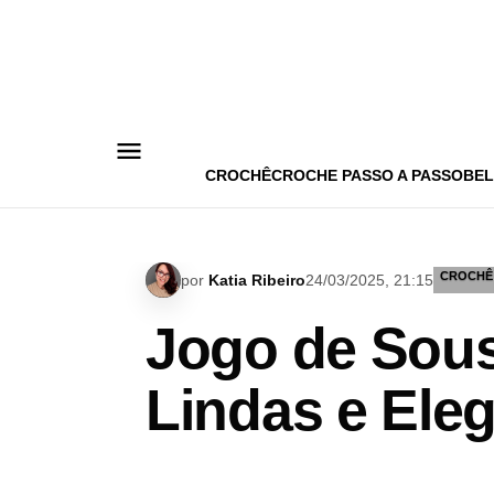
Pular
para
o
conteúdo
CROCHÊ
CROCHE PASSO A PASSO
BEL
CROCHÊ
por
Katia Ribeiro
24/03/2025, 21:15
Jogo de Sous
Lindas e Ele