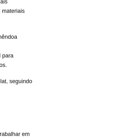
ais
 materiais
Amêndoa
l para
os.
lat, seguindo
trabalhar em