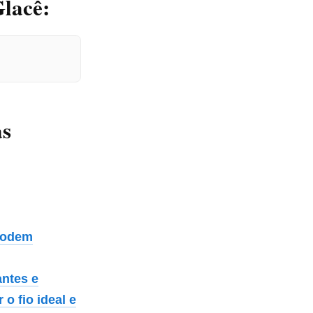
Glacê:
as
 podem
antes e
 o fio ideal e