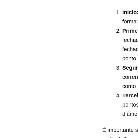
Início
formar
Primei
fechad
fechad
ponto 
Segun
corren
como 
Tercei
pontos
diâme
É importante s