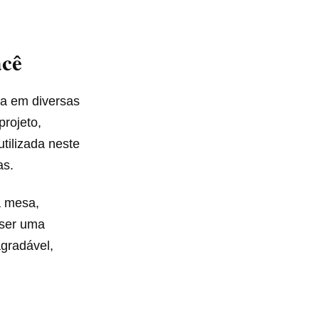
acê
da em diversas
projeto,
tilizada neste
as.
a mesa,
 ser uma
agradável,