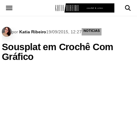
Pular
para
o
conteúdo
NOTICIAS
por
Katia Ribeiro
19/09/2015, 12:27
Sousplat em Crochê Com
Gráfico