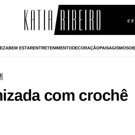
EZA
BEM ESTAR
ENTRETENIMENTO
DECORAÇÃO
PAISAGISMO
SOB
S
mizada com crochê