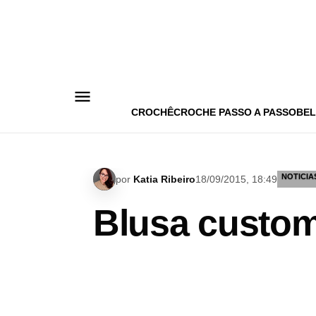
Pular
para
o
conteúdo
CROCHÊ
CROCHE PASSO A PASSO
BEL
NOTICIA
por
Katia Ribeiro
18/09/2015, 18:49
Blusa custo