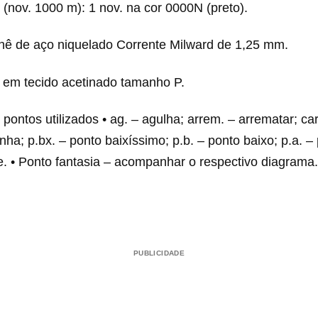
 (nov. 1000 m): 1 nov. na cor 0000N (preto).
chê de aço niquelado Corrente Milward de 1,25 mm.
a em tecido acetinado tamanho P.
pontos utilizados • ag. – agulha; arrem. – arrematar; carr
inha; p.bx. – ponto baixíssimo; p.b. – ponto baixo; p.a. – 
he. • Ponto fantasia – acompanhar o respectivo diagrama
PUBLICIDADE