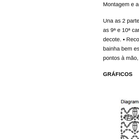
Montagem e a
Una as 2 parte
as 9ª e 10ª ca
decote. • Rec
bainha bem est
pontos à mão
GRÁFICOS