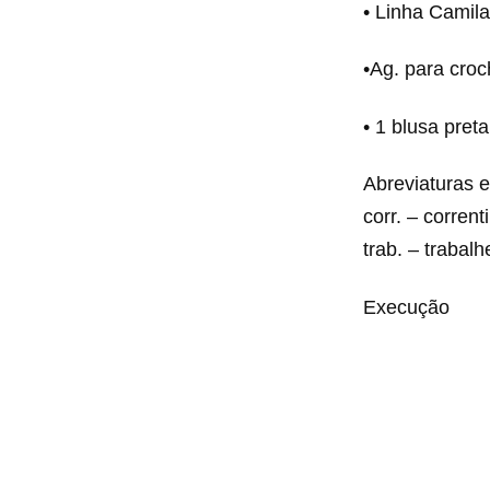
• Linha Camila
•Ag. para cro
• 1 blusa pret
Abreviaturas e 
corr. – corrent
trab. – trabal
Execução