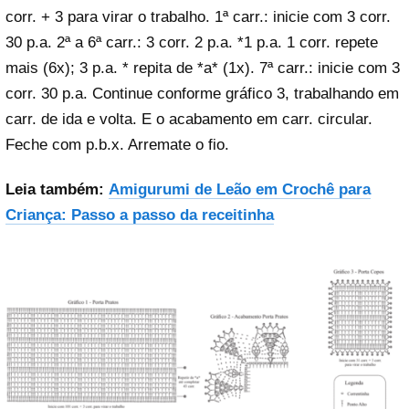
corr. + 3 para virar o trabalho. 1ª carr.: inicie com 3 corr.
30 p.a. 2ª a 6ª carr.: 3 corr. 2 p.a. *1 p.a. 1 corr. repete
mais (6x); 3 p.a. * repita de *a* (1x). 7ª carr.: inicie com 3
corr. 30 p.a. Continue conforme gráfico 3, trabalhando em
carr. de ida e volta. E o acabamento em carr. circular.
Feche com p.b.x. Arremate o fio.
Leia também:
Amigurumi de Leão em Crochê para
Criança: Passo a passo da receitinha