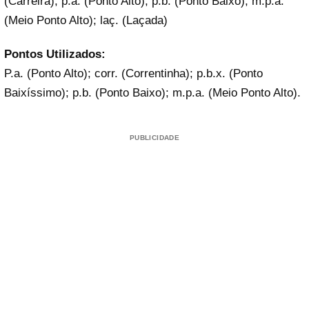
(Carreira), p.a. (Ponto Alto), p.b. (Ponto Baixo); m.p.a.
(Meio Ponto Alto); laç. (Laçada)
Pontos Utilizados:
P.a. (Ponto Alto); corr. (Correntinha); p.b.x. (Ponto
Baixíssimo); p.b. (Ponto Baixo); m.p.a. (Meio Ponto Alto).
PUBLICIDADE