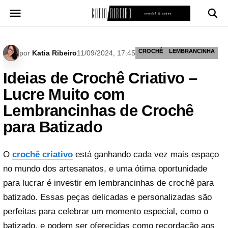
Pular
para
o
conteúdo
CROCHÊ
LEMBRANCINHA
por
Katia Ribeiro
11/09/2024, 17:45
Ideias de Crochê Criativo –
Lucre Muito com
Lembrancinhas de Crochê
para Batizado
O
crochê criativo
está ganhando cada vez mais espaço
no mundo dos artesanatos, e uma ótima oportunidade
para lucrar é investir em lembrancinhas de crochê para
batizado. Essas peças delicadas e personalizadas são
perfeitas para celebrar um momento especial, como o
batizado, e podem ser oferecidas como recordação aos