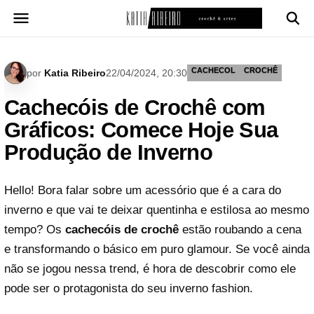
Pular
para
o
conteúdo
CACHECOL
CROCHÊ
por
Katia Ribeiro
22/04/2024, 20:30
Cachecóis de Crochê com
Gráficos: Comece Hoje Sua
Produção de Inverno
Hello! Bora falar sobre um acessório que é a cara do
inverno e que vai te deixar quentinha e estilosa ao mesmo
tempo? Os
cachecóis de crochê
estão roubando a cena
e transformando o básico em puro glamour. Se você ainda
não se jogou nessa trend, é hora de descobrir como ele
pode ser o protagonista do seu inverno fashion.