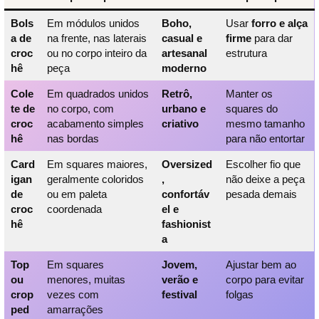
Bols
Em módulos unidos
Boho,
Usar
forro e alça
a de
na frente, nas laterais
casual e
firme
para dar
croc
ou no corpo inteiro da
artesanal
estrutura
hê
peça
moderno
Cole
Em quadrados unidos
Retrô,
Manter os
te de
no corpo, com
urbano e
squares do
croc
acabamento simples
criativo
mesmo tamanho
hê
nas bordas
para não entortar
Card
Em squares maiores,
Oversized
Escolher fio que
igan
geralmente coloridos
,
não deixe a peça
de
ou em paleta
confortáv
pesada demais
croc
coordenada
el e
hê
fashionist
a
Top
Em squares
Jovem,
Ajustar bem ao
ou
menores, muitas
verão e
corpo para evitar
crop
vezes com
festival
folgas
ped
amarrações