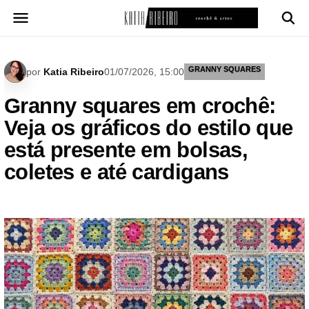
Pular
para
o
conteúdo
GRANNY SQUARES
por
Katia Ribeiro
01/07/2026, 15:00
Granny squares em crochê:
Veja os gráficos do estilo que
está presente em bolsas,
coletes e até cardigans