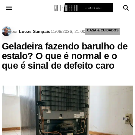
Pular
para
o
conteúdo
CASA & CUIDADOS
por
Lucas Sampaio
11/06/2026, 21:00
Geladeira fazendo barulho de
estalo? O que é normal e o
que é sinal de defeito caro